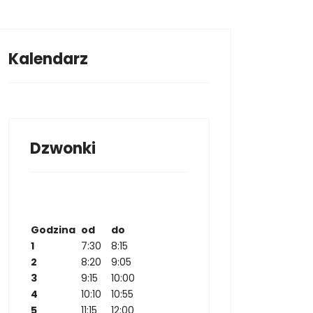
Kalendarz
OKUMENTY LO IX
Dzwonki
Godzina
od
do
1
7:30
8:15
2
8:20
9:05
3
9:15
10:00
4
10:10
10:55
5
11:15
12:00