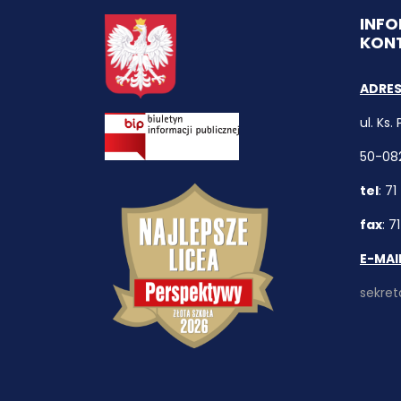
INF
KON
ADRES
ul. Ks.
50-08
tel
: 7
fax
: 7
E-MAI
sekret