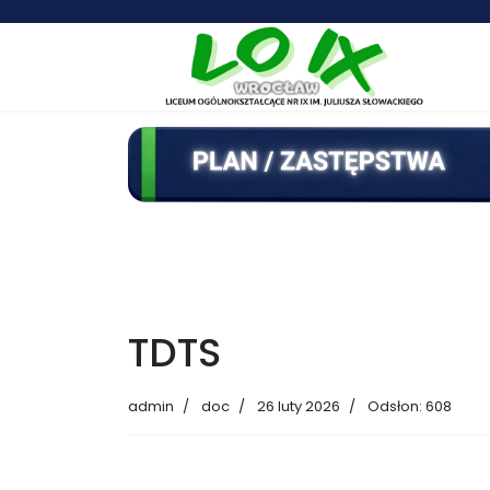
TDTS
admin
doc
26 luty 2026
Odsłon: 608