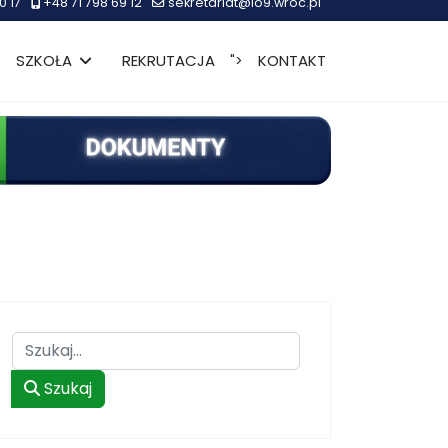
0 17
+48 71 798 69 12
sekretariat@lo9.wroc.pl
SZKOŁA
REKRUTACJA
KONTAKT
">
Szukaj
Szukaj