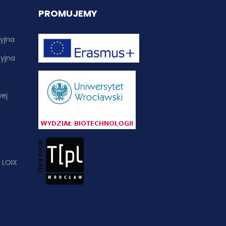
PROMUJEMY
yjna
yjna
wej
i
 LOIX