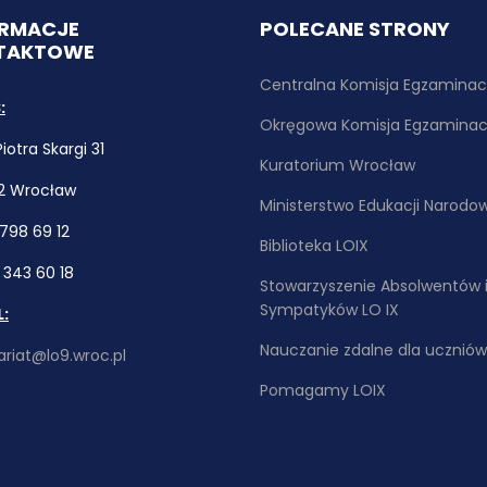
ORMACJE
POLECANE STRONY
TAKTOWE
Centralna Komisja Egzaminac
:
Okręgowa Komisja Egzaminac
 Piotra Skargi 31
Kuratorium Wrocław
2 Wrocław
Ministerstwo Edukacji Narodo
1 798 69 12
Biblioteka LOIX
1 343 60 18
Stowarzyszenie Absolwentów 
Sympatyków LO IX
L:
Nauczanie zdalne dla uczniów
ariat@lo9.wroc.pl
Pomagamy LOIX