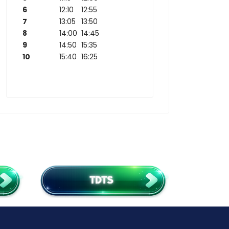
6
12:10
12:55
7
13:05
13:50
8
14:00
14:45
9
14:50
15:35
10
15:40
16:25