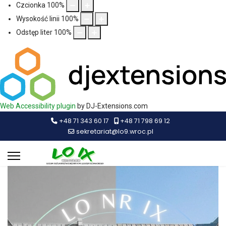
Czcionka
100
%
Wysokość linii
100
%
Odstęp liter
100
%
Web Accessibility plugin
by DJ-Extensions.com
+48 71 343 60 17
+48 71 798 69 12
sekretariat@lo9.wroc.pl