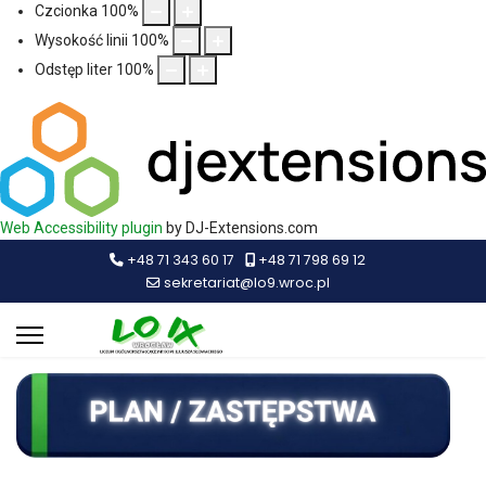
Czcionka
100
%
Wysokość linii
100
%
Odstęp liter
100
%
Web Accessibility plugin
by DJ-Extensions.com
+48 71 343 60 17
+48 71 798 69 12
sekretariat@lo9.wroc.pl