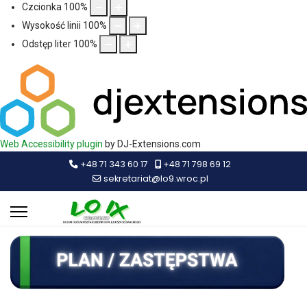
Czcionka
100
%
Wysokość linii
100
%
Odstęp liter
100
%
Web Accessibility plugin
by DJ-Extensions.com
+48 71 343 60 17
+48 71 798 69 12
sekretariat@lo9.wroc.pl