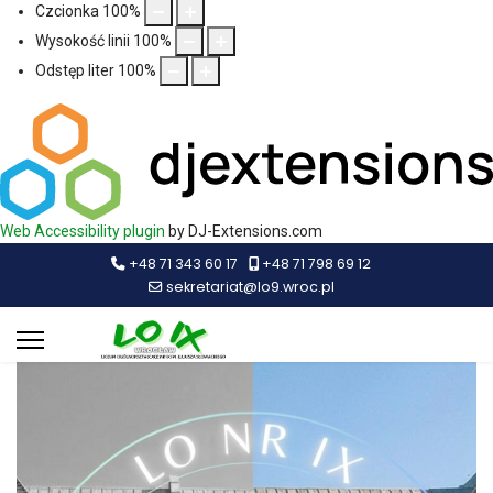
Czcionka
100
%
Wysokość linii
100
%
Odstęp liter
100
%
Web Accessibility plugin
by DJ-Extensions.com
+48 71 343 60 17
+48 71 798 69 12
sekretariat@lo9.wroc.pl